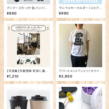
グンマーズだっせ！缶バッジ（ぼ
ウニペコキーホルダー（コスプレ
んちゃん工房コラボデザイン）※
バージョン）
¥660
¥990
数量限定
【写真集】京都西陣 町家に暮ら
アパートメントTシャツ（ホワイ
す16匹の猫たち 単行本 –KAD
ト）
¥1,210
¥3,850
OKAWA-