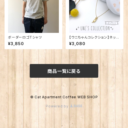
ボーダーロゴTシャツ
【ウニちゃんコレクション】ネック
レス
¥3,850
¥3,080
商品一覧に戻る
© Cat Apartment Coffee WEB SHOP
Powered by