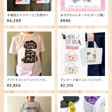
手帳型スマホケース（汎用タイ
あずきちゃんキーホルダー（2種）
プ）
¥4,290
¥990
アパートメントTシャツ（ベビー
グンマーズ★ミニトートバッグ【3
ピンク）
カラー】
¥3,850
¥2,310