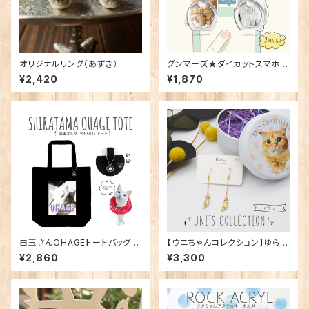
オリジナルリング（あずき）
グンマーズ★ダイカットスマホリ
ング（2種）
¥2,420
¥1,870
白玉さんOHAGEトートバッグ
【ウニちゃんコレクション】ゆらゆ
（８月中旬発送）
らピアス
¥2,860
¥3,300