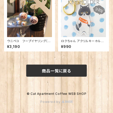
ウニペコ フープイヤリング（ゴ
ロクちゃん アクリルキーホルダ
ールド／シルバー）
ー
¥3,190
¥990
商品一覧に戻る
© Cat Apartment Coffee WEB SHOP
Powered by