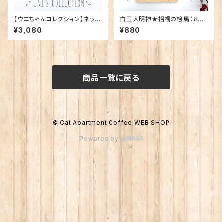
【ウニちゃんコレクション】ネック
白玉大明神★招福の絵馬（８月
レス
中旬発送）
¥3,080
¥880
商品一覧に戻る
© Cat Apartment Coffee WEB SHOP
Powered by