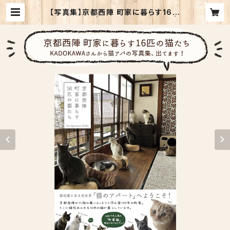
【写真集】京都西陣 町家に暮らす16匹
の猫たち 単行本 –KADOKAWA- |
Cat Apartment Coffee WEB S
HOP