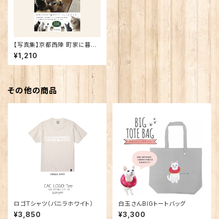
【写真集】京都西陣 町家に暮ら
す16匹の猫たち 単行本 –KAD
¥1,210
OKAWA-
その他の商品
ロゴTシャツ（バニラホワイト）
白玉さんBIGトートバッグ
¥3,850
¥3,300