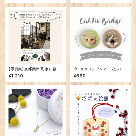
【写真集】京都西陣 町家に暮ら
ウニ＆ペコラ グンマーズ缶バッ
す16匹の猫たち 単行本 –KAD
ジセット
¥1,210
¥660
OKAWA-