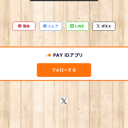
保存
シェア
LINE
ポスト
PAY IDアプリ
フォローする